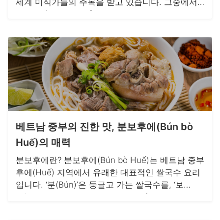
세계 미식가들의 주목을 받고 있습니다. 그중에서
도 분(Bún)과 퍼(Phở)는 베트남 사람들의 일상에
깊숙이 자리 잡은 대표적인 쌀국수 요리입니다. 두
음식 모두 쌀을 원료로 한 국수이지만, 그 맛과 재
료, 먹는 방식에 있어 뚜렷한 차이를 가지고 있어
베트남의 다채로운 음식 문화를 잘 보여줍니다.
베트남 중부의 진한 맛, 분보후에(Bún bò
Huế)의 매력
분보후에란? 분보후에(Bún bò Huế)는 베트남 중부
후에(Huế) 지역에서 유래한 대표적인 쌀국수 요리
입니다. ‘분(Bún)’은 둥글고 가는 쌀국수를, ‘보
(Bò)’는 소고기를, 그리고 ‘후에(Huế)’는 이 음식이
탄생한 도시를 의미합니다. 이 음식은 후에의 궁중