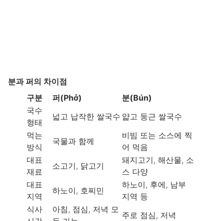
분과 퍼의 차이점
구분
퍼(Phở)
분(Bún)
국수
넓고 납작한 쌀국수
얇고 둥근 쌀국수
형태
먹는
비빔 또는 소스에 찍
국물과 함께
방식
어 먹음
대표
돼지고기, 해산물, 소
소고기, 닭고기
재료
스 다양
대표
하노이, 후에, 남부
하노이, 호찌민
지역
지역 등
식사
아침, 점심, 저녁 모
주로 점심, 저녁