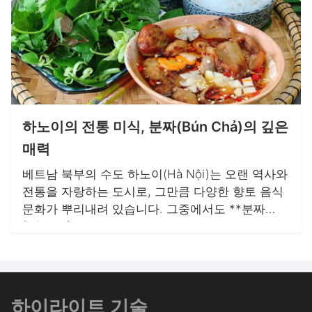
요리 전통을 바탕으로 하며, 맵고 진한 국물 맛이
특징인 베트남의 독특한 쌀국수 중 하나입니다.
하노이의 전통 미식, 분짜(Bún Chả)의 깊은
매력
베트남 북부의 수도 하노이(Hà Nội)는 오랜 역사와
전통을 자랑하는 도시로, 그만큼 다양한 향토 음식
문화가 뿌리내려 있습니다. 그중에서도 **분짜
(Bún chả)**는 하노이 사람들의 일상 속에서 빼놓
을 수 없는 대표 음식으로, 현지인은 물론 세계적인
미식가들도 사랑하는 메뉴입니다. 분짜는 숯불에
구운 돼지고기와 쌀국수, 신선한 채소를 달콤짭짤
한 소스에 함께 곁들여 먹는 요리로, 단순하지만 깊
하이라이트 기술